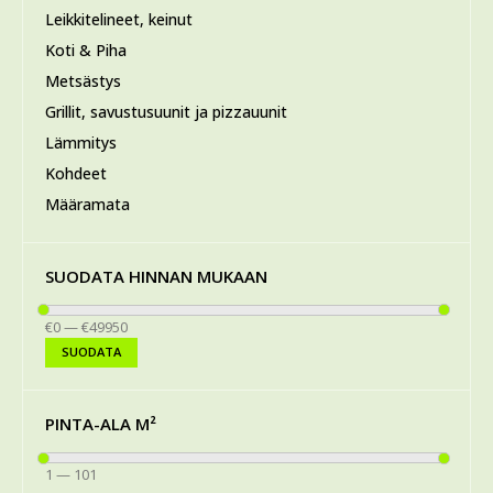
Leikkitelineet, keinut
Koti & Piha
Metsästys
Grillit, savustusuunit ja pizzauunit
Lämmitys
Kohdeet
Määramata
SUODATA HINNAN MUKAAN
€
0
— €
49950
SUODATA
PINTA-ALA M²
1
—
101