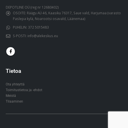
DEPOTLINE OÜ (reg nr 12680402)
OSOITE:
Räägu AÜ 46, Kaasiku 76317, Saue vald, Harjumaa (varasto
Paslepa kylä, Noarootsi osavald, Läänemaa)
PUHELIN:
372 5015483
S-POSTI:
info@alekeskus.eu
Tietoa
Ota yhteyttä
Toimitustietoa ja -ehdot
Meistä
Tilaaminen