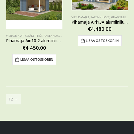
VIERASMAJAT
,
RAKENNUKSET
,
PIHATOIMISTOT
,
E
Pihamaja Airi13A alumiiniliukuovella
€
4,480.00
VIERASMAJAT
,
KESÄKEITTIÖT
,
RAKENNUKSET
,
VAJAT, AITAT, KIOSKIT
,
PIHATOIMISTOT
,
KATOKSET JA H
Pihamaja Airi10 2 alumiiniliukuovella
LISÄÄ OSTOSKORIIN
€
4,450.00
LISÄÄ OSTOSKORIIN