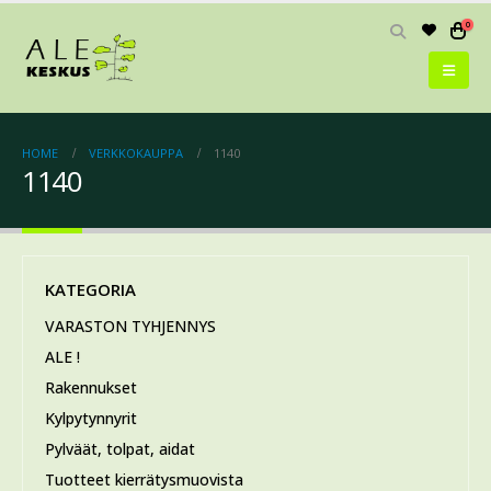
0
HOME
VERKKOKAUPPA
1140
1140
KATEGORIA
VARASTON TYHJENNYS
ALE !
Rakennukset
Kylpytynnyrit
Pylväät, tolpat, aidat
Tuotteet kierrätysmuovista