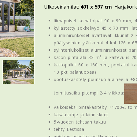
Ulkoseinämitat:
401 x 597 cm
. Harjakor
liimapuiset seinätolpat 90 x 90 mm,
kyllästetty sokkelivyö 45 x 70 mm, latt
alumiinirunkoiset avattavat ikkunat 2
päätyseinien yläikkunat 4 kpl 126 x 6
sylinterilukolliset alumiinirunkoiset pa
katon pinta-ala 33 m² ja kaltevuus 20
kattopalkit 60 x 160 mm, pontatut ka
10 pkt palahuopaa)
upotuskäsittely puunsuoja-aineella +8
toimitusaika pitempi 2-4 viikkoa:
valkoiseksi pintakäsitelty +1700€, toi
kasausohje ja kiinnikkeet
5-vuoden tehtaan takuu
tehty Eestissä
voidaan asentaa peilikuvassa