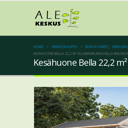
HOME
VERKKOKAUPPA
KESÄHUONEET
,
VIERASMA
KESÄHUONE BELLA 22,2 M² ALUMIINIRUNKOISILLA IKKUNOIL
Kesähuone Bella 22,2 m² al