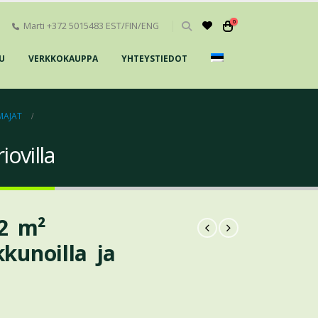
0
Marti +372 5015483 EST/FIN/ENG
U
VERKKOKAUPPA
YHTEYSTIEDOT
MAJAT
iovilla
,2 m²
kkunoilla ja