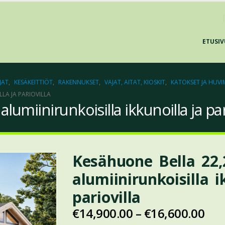
ETUSIV
JAT
,
KESÄKEITTIÖT
,
RAKENNUKSET
,
VAJAT, AITAT, KIOSKIT
,
KATOKSET JA HUVI
LA JA PARIOVILLA
umiinirunkoisilla ikkunoilla ja par
Kesähuone Bella 22
alumiinirunkoisilla i
pariovilla
€
14,900.00
–
€
16,600.00