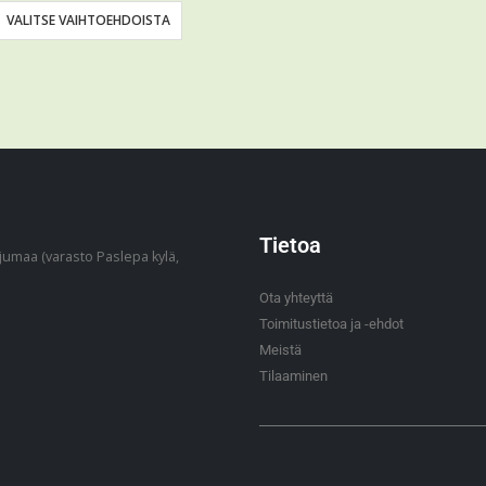
VALITSE VAIHTOEHDOISTA
Tietoa
jumaa (varasto Paslepa kylä,
Ota yhteyttä
Toimitustietoa ja -ehdot
Meistä
Tilaaminen