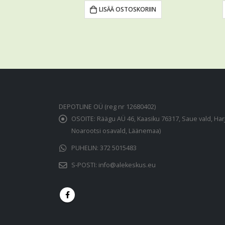
LISÄÄ OSTOSKORIIN
DEPOTLINE OÜ (reg nr 12680402)
OSOITE:
Räägu AÜ 46, Kaasiku 76317, Saue vald, Har
Noarootsi osavald, Läänemaa)
PUHELIN:
372 5015483
S-POSTI:
info@alekeskus.eu