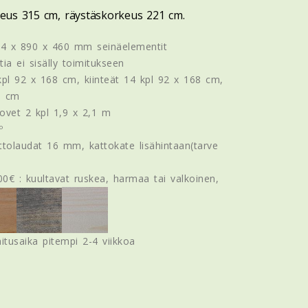
keus 315 cm, räystäskorkeus 221 cm.
 44 x 890 x 460 mm seinäelementit
ia ei sisälly toimitukseen
 kpl 92 x 168 cm, kiinteät 14 kpl 92 x 168 cm,
5 cm
riovet 2 kpl 1,9 x 2,1 m
º
ttolaudat 16 mm, kattokate lisähintaan(tarve
00€ : kuultavat ruskea, harmaa tai valkoinen,
mitusaika pitempi 2-4 viikkoa