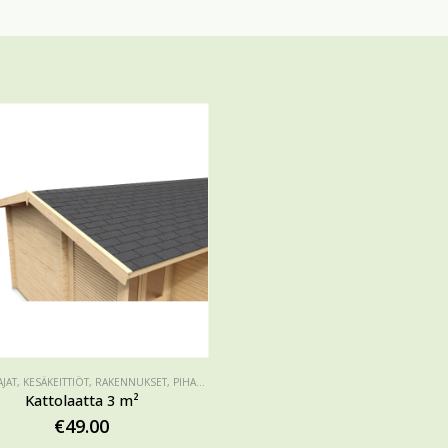
JAT
,
KESÄKEITTIÖT
,
RAKENNUKSET
,
PIHASAUNAT
,
VAJAT, AITAT, KIOSKIT
,
PIHATOIMISTOT
,
MÖ
Kattolaatta 3 m²
€
49.00