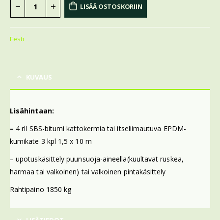
LISÄÄ OSTOSKORIIN
Eesti
KUVAUS
Lisähintaan:
–
4 rll SBS-bitumi kattokermia tai itseliimautuva EPDM-
kumikate 3 kpl 1,5 x 10 m
– upotuskäsittely puunsuoja-aineella(kuultavat ruskea,
harmaa tai valkoinen) tai valkoinen pintakäsittely
Rahtipaino 1850 kg