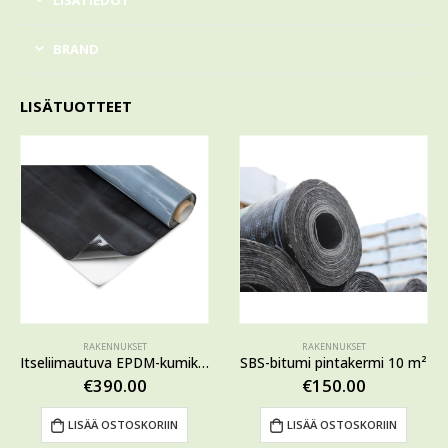
LISÄTIEDOT
BRAND
LISÄTUOTTEET
RAKENNUKSET
RAKENNUKSET
Itseliimautuva EPDM-kumikermi 1,5 x 10 m
SBS-bitumi pintakermi 10 m²
€
390.00
€
150.00
LISÄÄ OSTOSKORIIN
LISÄÄ OSTOSKORIIN