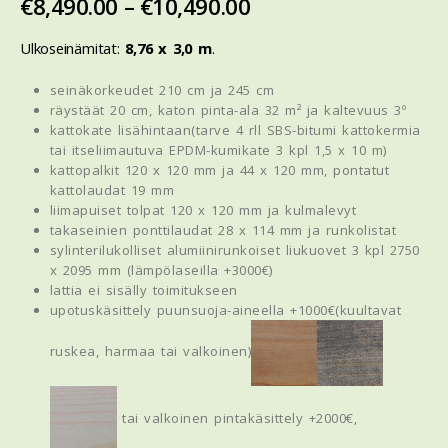
€
8,490.00
–
€
10,490.00
Ulkoseinämitat:
8,76 x 3,0 m
.
seinäkorkeudet 210 cm ja 245 cm
räystäät 20 cm, katon pinta-ala 32 m² ja kaltevuus 3º
kattokate lisähintaan(tarve 4 rll SBS-bitumi kattokermia
tai itseliimautuva EPDM-kumikate 3 kpl 1,5 x 10 m)
kattopalkit 120 x 120 mm ja 44 x 120 mm, pontatut
kattolaudat 19 mm
liimapuiset tolpat 120 x 120 mm ja kulmalevyt
takaseinien ponttilaudat 28 x 114 mm ja runkolistat
sylinterilukolliset alumiinirunkoiset liukuovet 3 kpl 2750
x 2095 mm (lämpölaseilla +3000€)
lattia ei sisälly toimitukseen
upotuskäsittely puunsuoja-aineella +1000€(kuultavat
ruskea, harmaa tai valkoinen)
tai valkoinen pintakäsittely +2000€,