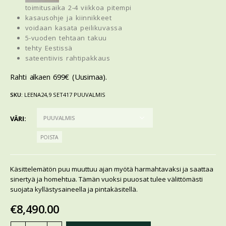
toimitusaika 2-4 viikkoa pitempi
kasausohje ja kiinnikkeet
voidaan kasata peilikuvassa
5-vuoden tehtaan takuu
tehty Eestissä
sateentiivis rahtipakkaus
Rahti alkaen 699€ (Uusimaa).
SKU:
LEENA24,9 SET417 PUUVALMIS
VÄRI
POISTA
Käsittelemätön puu muuttuu ajan myötä harmahtavaksi ja saattaa
sinertyä ja homehtua. Tämän vuoksi puuosat tulee välittömästi
suojata kyllästysaineella ja pintakäsitellä.
€
8,490.00