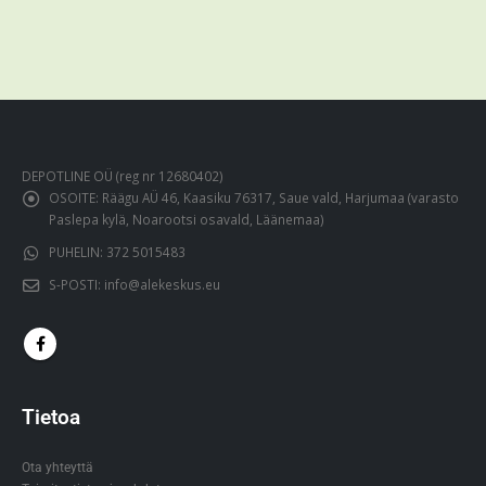
DEPOTLINE OÜ (reg nr 12680402)
OSOITE:
Räägu AÜ 46, Kaasiku 76317, Saue vald, Harjumaa (varasto
Paslepa kylä, Noarootsi osavald, Läänemaa)
PUHELIN:
372 5015483
S-POSTI:
info@alekeskus.eu
Tietoa
Ota yhteyttä