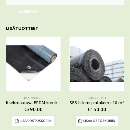
LISÄTIEDOT
LISÄTUOTTEET
RAKENNUKSET
RAKENNUKSET
Itseliimautuva EPDM-kumikermi 1,5 x 10 m
SBS-bitumi pintakermi 10 m²
€
390.00
€
150.00
LISÄÄ OSTOSKORIIN
LISÄÄ OSTOSKORIIN