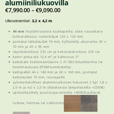
alumiiniliukuovilla
€
7,990.00
–
€
9,090.00
Ulkoseinämitat:
3,2 x 4,2 m
.
44 mm
höylähirsiseinä tuulitapeilla; sileä ruuvattava
kulmaratkaisu; runkotolpat 120 x 120 mm
pontatut lattialaudat 19 mm, kyllästetty alusrunko 45 x
70 mm ja 45 x 95 mm
räystäskorkeus 233 cm ja kokonaiskorkeus 250 cm
katon pinta-ala 13,4 m² ja kaltevuus 3º
kattokate lisähintaan(tarve 2 rll SBS-bitumikermia tai
itseliimautuvaa EPDM-kumikatetta)
kattopalkit 44 x 140 mm ja 60 x 160 mm, pontatut
kattolaudat 19 mm, reunapellit
sylinterilukolliset alumiinirunkoiset liukuovet 2 kpl 1,8 x
2,0 m ja 4,0 x 2,0 m (tilauksesta lämpölaseilla +2500€)
upotuskäsittely puunsuoja-aineella +600€(kuultavat
ruskea, harmaa tai valkoinen)