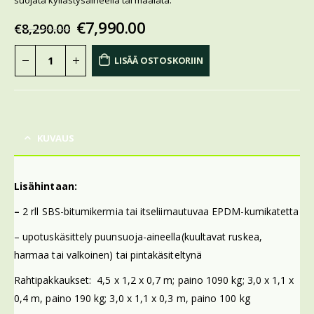
suojata kyllästysaineella tai maalata.
€
7,990.00
€
8,290.00
LISÄÄ OSTOSKORIIN
KUVAUS
Lisähintaan:
–
2 rll SBS-bitumikermia tai itseliimautuvaa EPDM-kumikatetta
– upotuskäsittely puunsuoja-aineella(kuultavat ruskea,
harmaa tai valkoinen) tai pintakäsiteltynä
Rahtipakkaukset: 4,5 x 1,2 x 0,7 m; paino 1090 kg; 3,0 x 1,1 x
0,4 m, paino 190 kg; 3,0 x 1,1 x 0,3 m, paino 100 kg