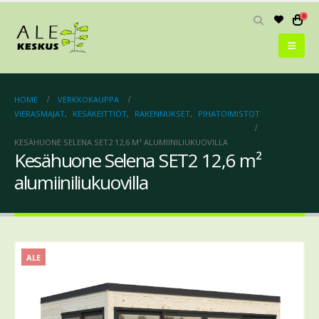
0
HOME
VERKKOKAUPPA
VIERASMAJAT
,
KESÄKEITTIÖT
,
RAKENNUKSET
,
PIHATOIMISTOT
KESÄHUONE SELENA SET2 12,6 M² ALUMIINILIUKUOVILLA
Kesähuone Selena SET2 12,6 m²
alumiiniliukuovilla
ALE