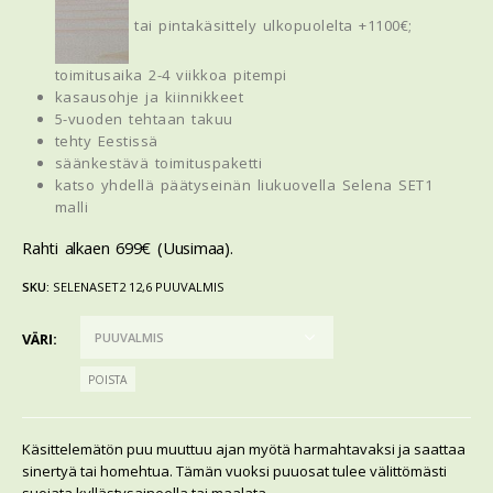
tai pintakäsittely ulkopuolelta +1100€;
toimitusaika 2-4 viikkoa pitempi
kasausohje ja kiinnikkeet
5-vuoden tehtaan takuu
tehty Eestissä
säänkestävä toimituspaketti
katso yhdellä päätyseinän liukuovella Selena SET1
malli
Rahti alkaen 699€ (Uusimaa).
SKU:
SELENASET2 12,6 PUUVALMIS
VÄRI
POISTA
Käsittelemätön puu muuttuu ajan myötä harmahtavaksi ja saattaa
sinertyä tai homehtua. Tämän vuoksi puuosat tulee välittömästi