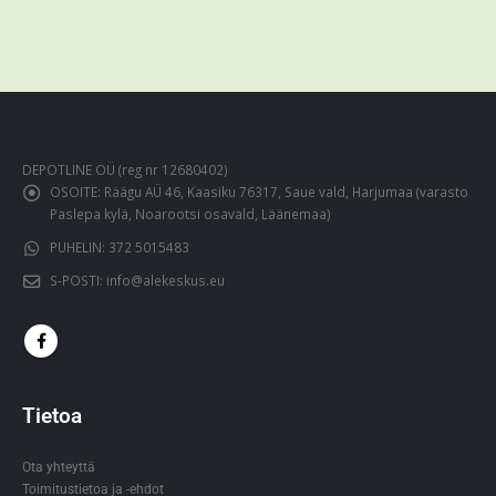
DEPOTLINE OÜ (reg nr 12680402)
OSOITE:
Räägu AÜ 46, Kaasiku 76317, Saue vald, Harjumaa (varasto
Paslepa kylä, Noarootsi osavald, Läänemaa)
PUHELIN:
372 5015483
S-POSTI:
info@alekeskus.eu
Tietoa
Ota yhteyttä
Toimitustietoa ja -ehdot