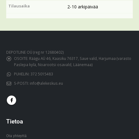
Tilausaika
2-10 arkipäivää
DEPOTLINE OÜ (reg nr 12680402)
OSOITE:
Räägu AÜ 46, Kaasiku 76317, Saue vald, Harjumaa (varasto
Paslepa kylä, Noarootsi osavald, Läänemaa)
PUHELIN:
372 5015483
S-POSTI:
info@alekeskus.eu
Tietoa
Ota yhteyttä