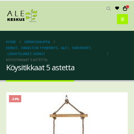
0
HOME
VERKKOKAUPPA
KEINUT
,
VARASTON TYHJENNYS
,
ALE !
,
TARVIKKEET
,
LEIKKITELINEET, KEINUT
KÖYSITIKKAAT 5 ASTETTA
Köysitikkaat 5 astetta
-34%