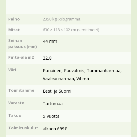
Paino
2350 kg (kilogramma)
Mitat
630 × 118 × 102 cm (senttimetri)
Seinän
44 mm
paksuus (mm)
Pinta-ala m2
22,8
Väri
Punainen
,
Puuvalmis
,
Tummanharmaa
,
Vaaleanharmaa
,
Vihreä
Toimitamme
Eesti ja Suomi
Varasto
Tartumaa
Takuu
5 vuotta
Toimituskulut
alkaen 699€