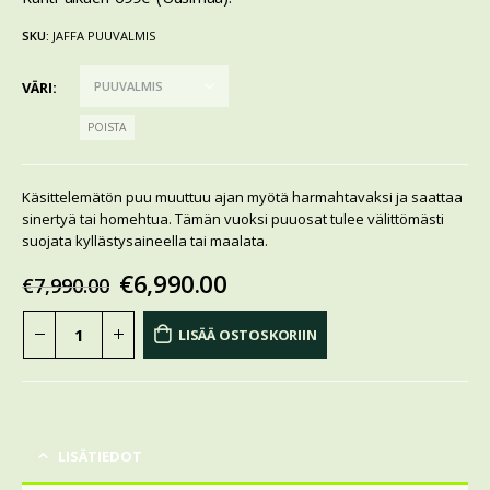
SKU:
JAFFA PUUVALMIS
VÄRI
POISTA
Käsittelemätön puu muuttuu ajan myötä harmahtavaksi ja saattaa
sinertyä tai homehtua. Tämän vuoksi puuosat tulee välittömästi
suojata kyllästysaineella tai maalata.
€
6,990.00
€
7,990.00
LISÄÄ OSTOSKORIIN
LISÄTIEDOT