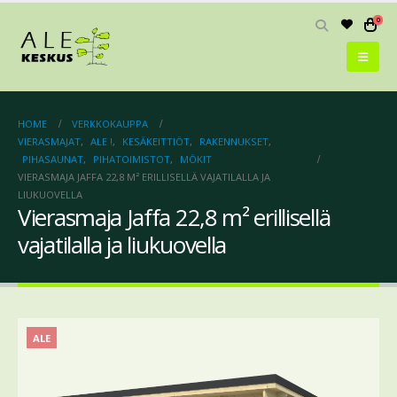
0
HOME
VERKKOKAUPPA
VIERASMAJAT
,
ALE !
,
KESÄKEITTIÖT
,
RAKENNUKSET
,
PIHASAUNAT
,
PIHATOIMISTOT
,
MÖKIT
VIERASMAJA JAFFA 22,8 M² ERILLISELLÄ VAJATILALLA JA
LIUKUOVELLA
Vierasmaja Jaffa 22,8 m² erillisellä
vajatilalla ja liukuovella
ALE