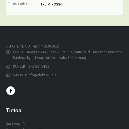
Tilausaika
1-3 viikossa
DEPOTLINE OÜ (reg nr 12680402)
OSOITE:
Räägu AÜ 46, Kaasiku 76317, Saue vald, Harjumaa (varasto
Paslepa kylä, Noarootsi osavald, Läänemaa)
PUHELIN:
372 5015483
S-POSTI:
info@alekeskus.eu
Tietoa
Ota yhteyttä