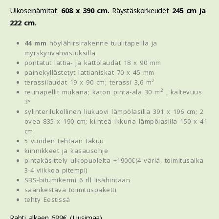
Ulkoseinämitat:
608 x 390 cm.
Räystäskorkeudet
245 cm ja
222 cm.
44 mm
höylähirsirakenne tuulitapeilla ja
myrskynvahvistuksilla
pontatut lattia- ja kattolaudat 18 x 90 mm
painekyllästetyt lattianiskat 70 x 45 mm
2
terassilaudat 19 x 90 cm; terassi 3,6 m
2
reunapellit mukana; katon pinta-ala 30
m
, kaltevuus
3°
sylinterilukollinen liukuovi lämpölasilla 391 x 196 cm; 2
ovea 835 x 190 cm; kiinteä ikkuna lämpölasilla 150 x 41
cm
5 vuoden tehtaan takuu
kiinnikkeet ja kasausohje
pintakäsittely ulkopuolelta +1900€(4 väriä, toimitusaika
3-4 viikkoa pitempi)
SBS-bitumikermi 6 rll lisähintaan
säänkestävä toimituspaketti
tehty Eestissä
Rahti alkaen 699€ (Uusimaa).